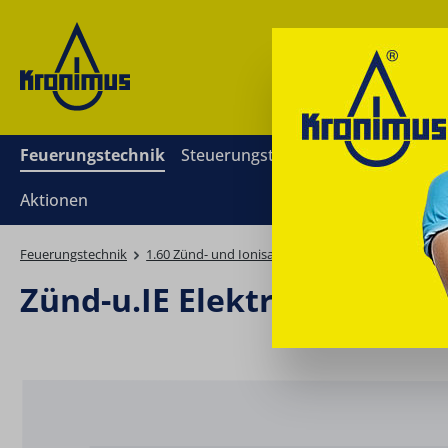
springen
Zur Hauptnavigation springen
Feuerungstechnik
Steuerungstechnik
Mess- und Re
Aktionen
Feuerungstechnik
1.60 Zünd- und Ionisationselektroden
Einzelzün
Zünd-u.IE Elektrode Viess
Bildergalerie überspringen