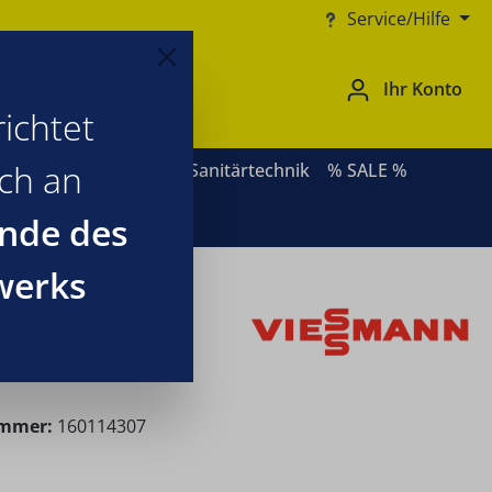
Service/Hilfe
Ihr Konto
ichtet
ich an
ernative Heizsysteme
Sanitärtechnik
% SALE %
nde des
werks
ummer:
160114307