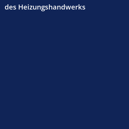
des Heizungshandwerks
Produktnummer:
160114836
Beschreibung
Produktsicherheit
Service-Hotline