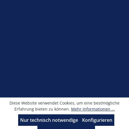
Shop Service
Information
Newsletter
Alle Preise exkl. gesetzl. Mehrwertsteuer zzgl.
Versandkosten
und ggf. Nachnahmegebühren, wenn
nicht anders angegeben.
© Kronimus GmbH 2025 - Entwicklung
sfxonline.de
Diese Website verwendet Cookies, um eine bestmögliche
Erfahrung bieten zu können.
Mehr Informationen ...
Nur technisch notwendige
Konfigurieren