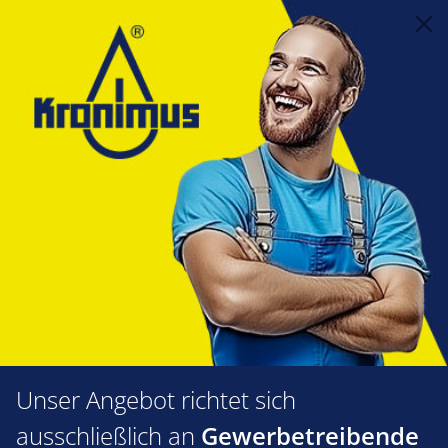
alt springen
Feuerungstechnik
1.60 Zünd- und Ionisationselektroden
Einzelzündelektroden nach Herstellern
Hofamat
ZE Hofamat Bluematik 1-2 Set
links und rechts
Bildergalerie überspringen
Unser Angebot richtet sich
ausschließlich an
Gewerbetreibende