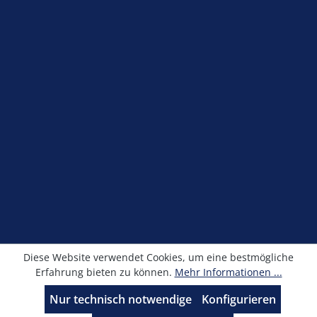
Shop Service
Information
Newsletter
Alle Preise exkl. gesetzl. Mehrwertsteuer zzgl.
Versandkosten
und ggf. Nachnahmegebühren, wenn
nicht anders angegeben.
© Kronimus GmbH 2025 - Entwicklung
sfxonline.de
Diese Website verwendet Cookies, um eine bestmögliche
Erfahrung bieten zu können.
Mehr Informationen ...
Nur technisch notwendige
Konfigurieren