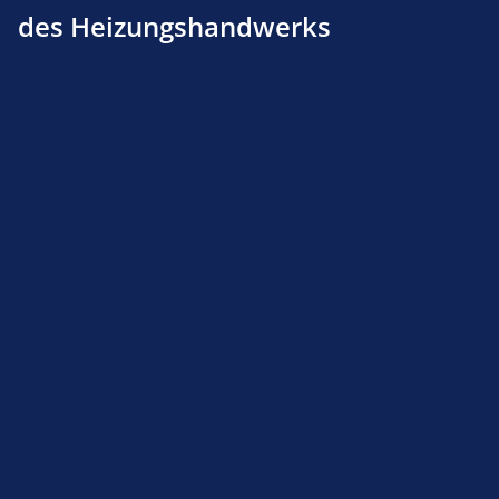
des Heizungshandwerks
Produktnummer:
160116280
Beschreibung
Produktsicherheit
Service-Hotline