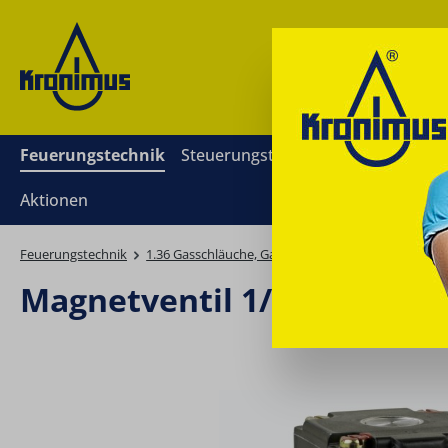
springen
Zur Hauptnavigation springen
Feuerungstechnik
Steuerungstechnik
Mess- und Re
Aktionen
Feuerungstechnik
1.36 Gasschläuche, Gasdichtungen
Flüssiggas
Magnetventil 1/2" 230V 50
Bildergalerie überspringen