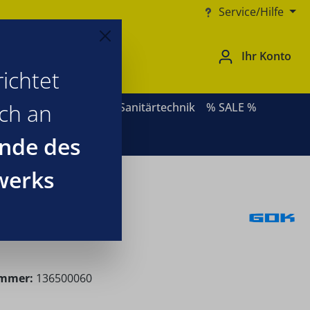
Service/Hilfe
Ihr Konto
ichtet
ich an
ernative Heizsysteme
Sanitärtechnik
% SALE %
nde des
werks
ummer:
136500060