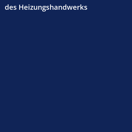
des Heizungshandwerks
Produktnummer:
135435758
Beschreibung
Produktsicherheit