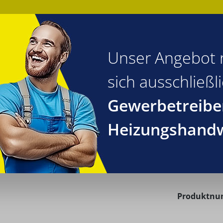
Unser Angebot r
sich ausschließl
gelungstechnik
Reinigungstechnik
Heizungstechnik
Alt
Gewerbetreibe
Heizungshand
oppelmagnetventil DMV
DMV-D
 DMV-D 5050/11, DN 50
Produktn