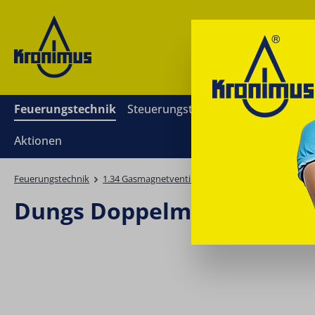
springen
Zur Hauptnavigation springen
Feuerungstechnik
Steuerungstechnik
Mess- und Re
Aktionen
Feuerungstechnik
1.34 Gasmagnetventile, Gasmultiblöcke
Dungs D
Dungs Doppelmagnetventil
Bildergalerie überspringen