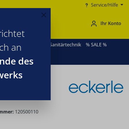
Service/Hilfe
Ihr Konto
ichtet
ich an
ernative Heizsysteme
Sanitärtechnik
% SALE %
nde des
werks
utzventil
ummer:
120500110