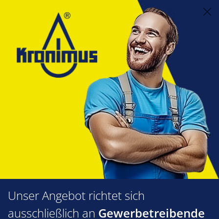
alt springen
Feuerungstechnik
1.14 Ölvorwärmer
Vorwärmer
Olymp Vorwärmer
Ölvorwärmer Olymp-Viscostar 8
DV L=250mm
Bildergalerie überspringen
Unser Angebot richtet sich
ausschließlich an
Gewerbetreibende