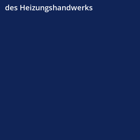
des Heizungshandwerks
Produktnummer:
114150860
Beschreibung
Produktsicherheit
Service-Hotline
Shop Service