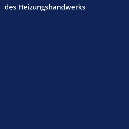
des Heizungshandwerks
Produktnummer:
111200302
Beschreibung
Produktsicherheit
Service-Hotline
Shop Service