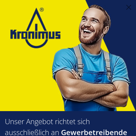
alt springen
Feuerungstechnik
1.11 Öldüsen
Danfoss
Danfoss Düse 0,60-80 S LE-V
Bildergalerie überspringen
Unser Angebot richtet sich
ausschließlich an
Gewerbetreibende