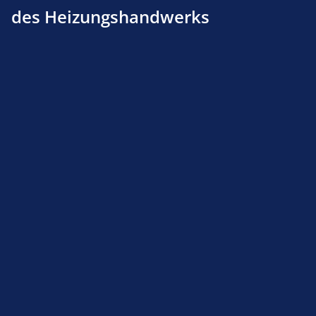
des Heizungshandwerks
Produktnummer:
111200199
Beschreibung
Produktsicherheit
Service-Hotline
Shop Service