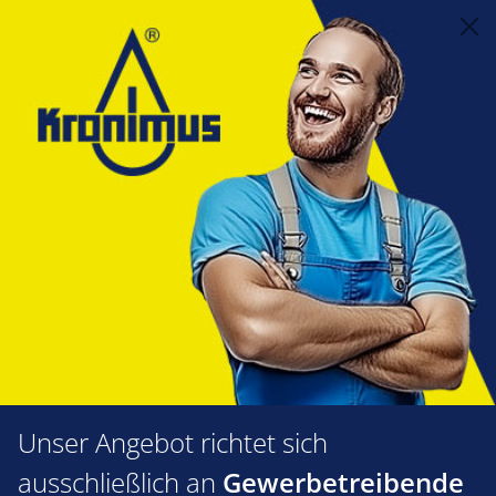
alt springen
Feuerungstechnik
1.11 Öldüsen
Danfoss
Danfoss Düse 0,40-80 H LE-V
Bildergalerie überspringen
Unser Angebot richtet sich
ausschließlich an
Gewerbetreibende