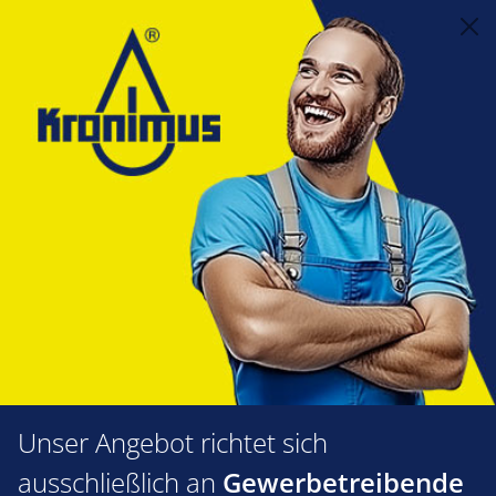
alt springen
Alternative Heizsysteme
7.05 Solar Zubehör
Edelstahlwellschlauch/Wellrohr
Zubehör
Anschlussverschraubungs-Set
für Wellrohre 3/4"
Bildergalerie überspringen
Unser Angebot richtet sich
ausschließlich an
Gewerbetreibende