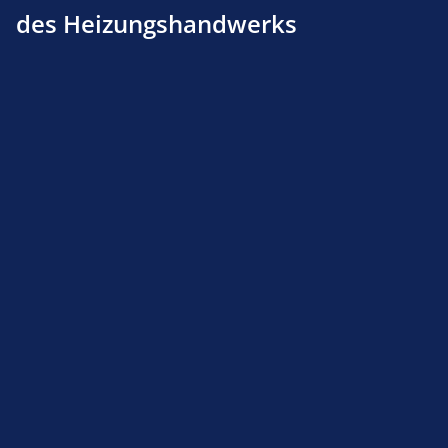
des Heizungshandwerks
Produktnummer:
705100060
Beschreibung
inkl. Überwurfmutter, Segmentring, Dichtung
Produktsicherheit
Service-Hotline
Shop Service