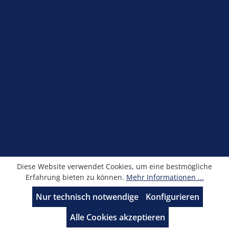
Information
Newsletter
Alle Preise exkl. gesetzl. Mehrwertsteuer zzgl.
Versandkosten
und ggf. Nachnahmegebühren, wenn
nicht anders angegeben.
© Kronimus GmbH 2025 - Entwicklung
sfxonline.de
Diese Website verwendet Cookies, um eine bestmögliche
Erfahrung bieten zu können.
Mehr Informationen ...
Nur technisch notwendige
Konfigurieren
Alle Cookies akzeptieren