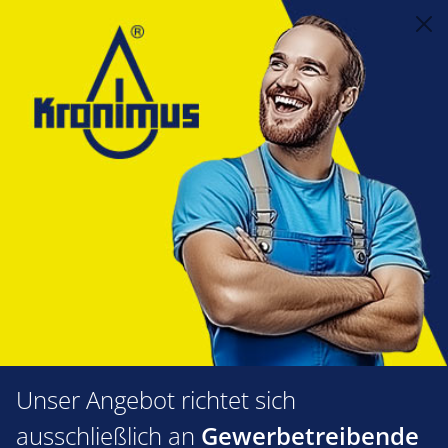
alt springen
Alternative Heizsysteme
7.05 Solar Zubehör
Armaturen
Solar-Ausdehungsgefäße
Druckausdehungsgefäß Solar 18
Liter
Bildergalerie überspringen
Unser Angebot richtet sich
ausschließlich an
Gewerbetreibende