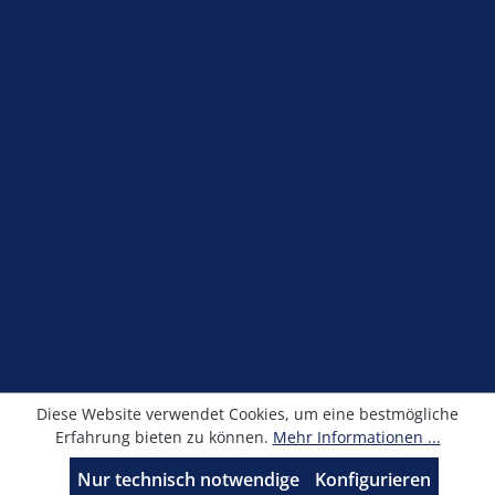
Service-Hotline
Shop Service
Information
Newsletter
Alle Preise exkl. gesetzl. Mehrwertsteuer zzgl.
Versandkosten
und ggf. Nachnahmegebühren, wenn
nicht anders angegeben.
© Kronimus GmbH 2025 - Entwicklung
sfxonline.de
Diese Website verwendet Cookies, um eine bestmögliche
Erfahrung bieten zu können.
Mehr Informationen ...
Nur technisch notwendige
Konfigurieren