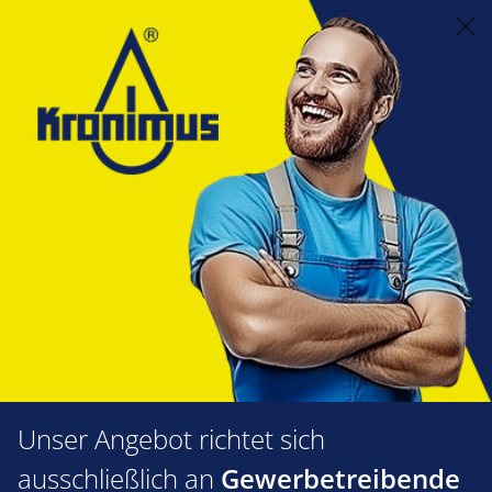
alt springen
Alternative Heizsysteme
7.05 Solar Zubehör
Armaturen
Solar-Ausdehungsgefäße
Druckausdehnungsgefäß Solar
12 Liter
Bildergalerie überspringen
Unser Angebot richtet sich
ausschließlich an
Gewerbetreibende