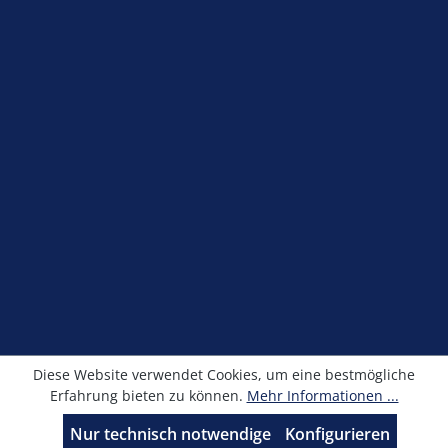
Service-Hotline
Shop Service
Information
Newsletter
Alle Preise exkl. gesetzl. Mehrwertsteuer zzgl.
Versandkosten
und ggf. Nachnahmegebühren, wenn
nicht anders angegeben.
© Kronimus GmbH 2025 - Entwicklung
sfxonline.de
Diese Website verwendet Cookies, um eine bestmögliche
Erfahrung bieten zu können.
Mehr Informationen ...
Nur technisch notwendige
Konfigurieren